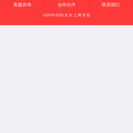
技术实现要素：
本实用新型解决了现有技术中螺旋缠绕管外表为平整圆周
面，容易在施工运输中被硬物穿透外壁，留下安全隐患，
严重影响使用寿命的缺陷，提供了一种中空壁缠绕管在管
体外部设置外凸的凸肋，避免管体平整圆周面直接与地面
或周围硬物相接触，防止外壁被穿透，同时也能提高缠绕
管的环刚度参数。
本实用新型的具体技术方案为：一种中空壁缠绕管，包括
由缠绕单元螺旋缠绕并粘结的管体，缠绕单元为方管，管
体外表为平整的圆周面，管体的外表设置高出圆周面的外
凸的螺旋状的凸肋。缠绕单元为方管，表示管体是中空壁
结构，具有高的环刚度；缠绕单元螺旋缠绕并粘结成的管
体外表设置有高的外凸的螺旋状的凸肋，使得管体的外表
不会直接与地面相接触，在施工运输中由凸肋进行支撑，
避免被硬物穿透外壁，留下安全隐患，确保使用中的性
能。