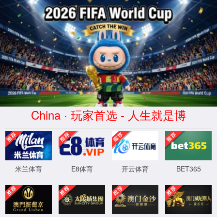
中国·yl23455永利集团(有限公
司)-Baidu百科
首页
PE给水管
克拉管
产品中心
PE给水管
克拉管
成功案例
新闻资讯
合作客户
永利yl23411集团官网
公司简介
联系我们
联系我们
全国服务热线：
18180226666