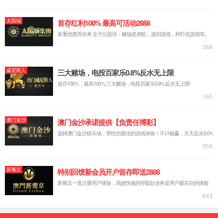
改性增强刚性管
PE给水管
HDPE中空壁缠绕管
内肋增强聚乙烯螺旋波纹管
克拉管
HDPE缠绕结构壁B型管
PE钢丝网骨架复合管
钢带波纹管
CPVC电力管
推荐产品
热销产品
更多+
国标HDPE双壁波纹管
一、四川HDPE双壁波纹管产品外观特点：1.颜色：外层为黑
色，内层为红色；2.公称尺寸：DN/OD,单位-毫米（mm）；3.等
级：环刚度（kN/㎡），S1型、S2型4.长度：6米（m）二、
HDPE双壁波纹管(国标）产品规格：DN200，DN225mm，