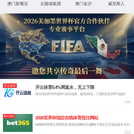
PE给水管
克拉管
产品中心
成功案例
新闻资讯
合作客户
永利yl23411集团官网
联系我们
产品中心
以质量求生存
以服务做品质
HDPE双壁波纹管