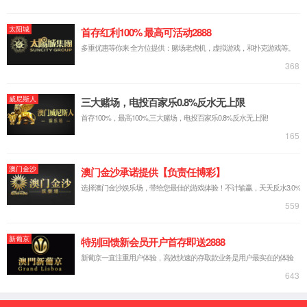
HDPE中空壁缠绕管
内肋增强聚乙烯螺旋波纹管
克拉管
HDPE缠绕结构壁B型管
PE钢丝网骨架复合管
钢带波纹管
CPVC电力管
MPP电力管
PVC-U管材
PE塑料检查井
PP-R管件
PP-R管材